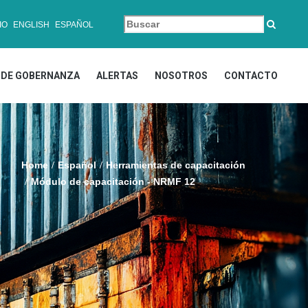
IO
ENGLISH
ESPAÑOL
DE GOBERNANZA
ALERTAS
NOSOTROS
CONTACTO
Home
Español
Herramientas de capacitación
Módulo de capacitación - NRMF 12