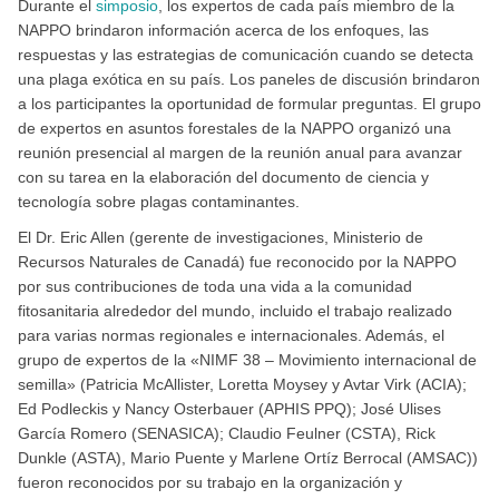
Durante el
simposio
, los expertos de cada país miembro de la
NAPPO brindaron información acerca de los enfoques, las
respuestas y las estrategias de comunicación cuando se detecta
una plaga exótica en su país. Los paneles de discusión brindaron
a los participantes la oportunidad de formular preguntas. El grupo
de expertos en asuntos forestales de la NAPPO organizó una
reunión presencial al margen de la reunión anual para avanzar
con su tarea en la elaboración del documento de ciencia y
tecnología sobre plagas contaminantes.
El Dr. Eric Allen (gerente de investigaciones, Ministerio de
Recursos Naturales de Canadá) fue reconocido por la NAPPO
por sus contribuciones de toda una vida a la comunidad
fitosanitaria alrededor del mundo, incluido el trabajo realizado
para varias normas regionales e internacionales. Además, el
grupo de expertos de la «NIMF 38 – Movimiento internacional de
semilla» (Patricia McAllister, Loretta Moysey y Avtar Virk (ACIA);
Ed Podleckis y Nancy Osterbauer (APHIS PPQ); José Ulises
García Romero (SENASICA); Claudio Feulner (CSTA), Rick
Dunkle (ASTA), Mario Puente y Marlene Ortíz Berrocal (AMSAC))
fueron reconocidos por su trabajo en la organización y