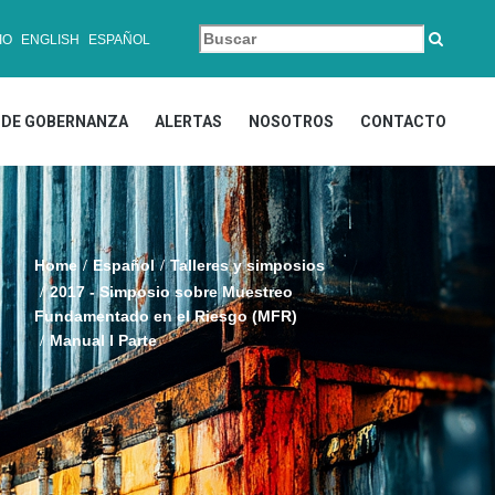
IO
ENGLISH
ESPAÑOL
DE GOBERNANZA
ALERTAS
NOSOTROS
CONTACTO
Home
Español
Talleres y simposios
2017 - Simposio sobre Muestreo
Fundamentado en el Riesgo (MFR)
Manual I Parte