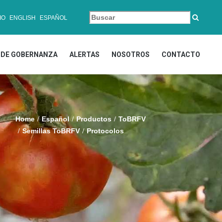
IO
ENGLISH
ESPAÑOL
DE GOBERNANZA
ALERTAS
NOSOTROS
CONTACTO
Home
Español
Productos
ToBRFV
Semillas ToBRFV
Protocolos