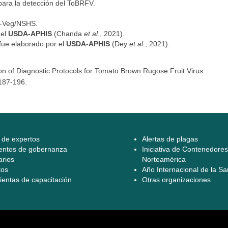
ara la detección del ToBRFV.
I-Veg/NSHS.
 el
USDA-APHIS
(Chanda
et al
., 2021).
ue elaborado por el
USDA-APHIS
(Dey
et al
., 2021).
ion of Diagnostic Protocols for Tomato Brown Rugose Fruit Virus
187-196.
 de expertos
Alertas de plagas
ntos de gobernanza
Iniciativa de Contenedore
rios
Norteamérica
tos
Año Internacional de la Sanida
ntas de capacitación​​​​​​​
Otras organizaciones​​​​​​​