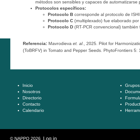
métodos son sensibles y capaces de automatizarse p
Protocolos específicos:
Protocolo B
corresponde al protocolo de ISH
Protocolo C
(multiplexado) fue elaborado por
Protocolo D
(RT-PCR convencional) también f
Referencia:
Mavrodieva
et. al
., 2025. Pilot for Harmonizat
(ToBRFV) in Tomato and Pepper Seeds. PhytoFrontiers 5: 
I
nicio
Grupos
Nosotros
Docume
Directorio
Formula
Contacto
Produc
Calendario
Herramie
© NAPPO 2026
Log in