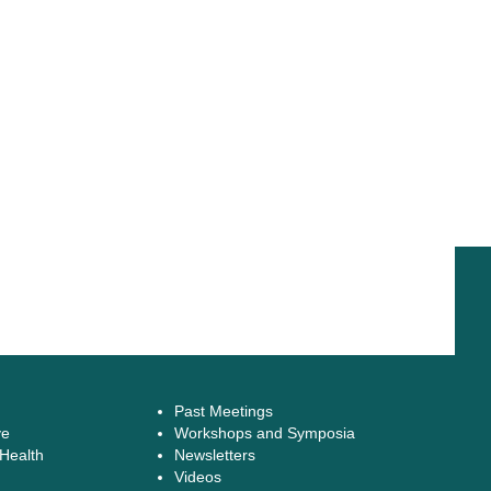
Past Meetings
ve
Workshops and Symposia
 Health
Newsletters
Videos